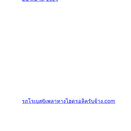
รถโรเบส6เพลาหางไฮดรอลิครับจ้าง.com