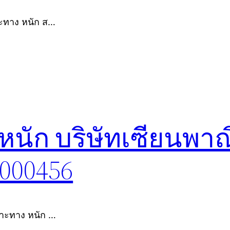
าะทาง หนัก ส…
หนัก บริษัทเซียนพาณ
8000456
พาะทาง หนัก …