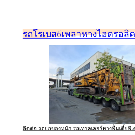
ข้าม
ไป
ยัง
รถโรเบส6เพลาหางไฮดรอลิคร
เนื้อหา
ติดต่อ รถยกของหนัก รถเทรลเลอร์หางพื้นเตี้ยพ