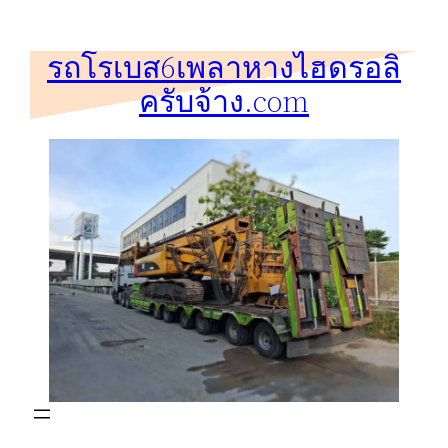
ข้าม
ไป
รถโรเบส6เพลาหางไฮดรอลิ
ยัง
ครับจ้าง.com
เนื้อหา