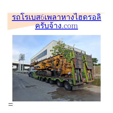
ข้าม
ไป
รถโรเบส6เพลาหางไฮดรอลิ
ยัง
ครับจ้าง.com
เนื้อหา