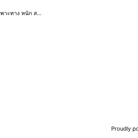
ฉพาะทาง หนัก ส…
Proudly 