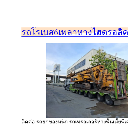
ข้าม
ไป
ยัง
รถโรเบส6เพลาหางไฮดรอลิคร
เนื้อหา
ติดต่อ รถยกของหนัก รถเทรลเลอร์หางพื้นเตี้ยพ