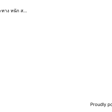
าะทาง หนัก ส…
Proudly 