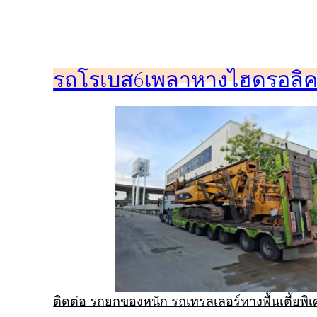
ข้าม
ไป
ยัง
รถโรเบส6เพลาหางไฮดรอลิคร
เนื้อหา
ติดต่อ รถยกของหนัก รถเทรลเลอร์หางพื้นเตี้ยพ