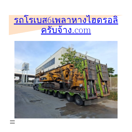
ข้าม
ไป
รถโรเบส6เพลาหางไฮดรอลิ
ยัง
ครับจ้าง.com
เนื้อหา