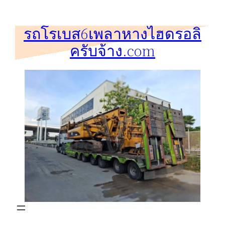
ข้าม
ไป
รถโรเบส6เพลาหางไฮดรอลิ
ยัง
ครับจ้าง.com
เนื้อหา