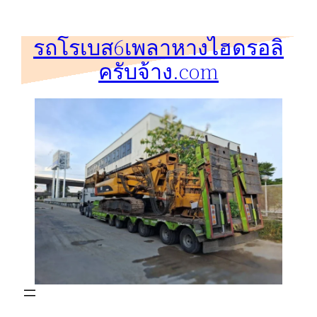
ข้าม
ไป
รถโรเบส6เพลาหางไฮดรอลิ
ยัง
ครับจ้าง.com
เนื้อหา