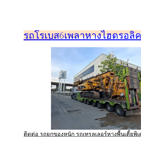
ข้าม
ไป
ยัง
รถโรเบส6เพลาหางไฮดรอลิคร
เนื้อหา
ติดต่อ รถยกของหนัก รถเทรลเลอร์หางพื้นเตี้ยพ