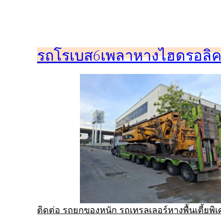
ข้าม
ไป
ยัง
รถโรเบส6เพลาหางไฮดรอลิคร
เนื้อหา
ติดต่อ รถยกของหนัก รถเทรลเลอร์หางพื้นเตี้ยพ