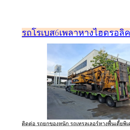
ข้าม
ไป
ยัง
รถโรเบส6เพลาหางไฮดรอลิคร
เนื้อหา
ติดต่อ รถยกของหนัก รถเทรลเลอร์หางพื้นเตี้ยพ