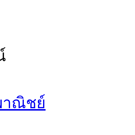
์
พาณิชย์