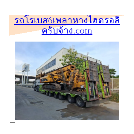
ข้าม
ไป
รถโรเบส6เพลาหางไฮดรอลิ
ยัง
ครับจ้าง.com
เนื้อหา