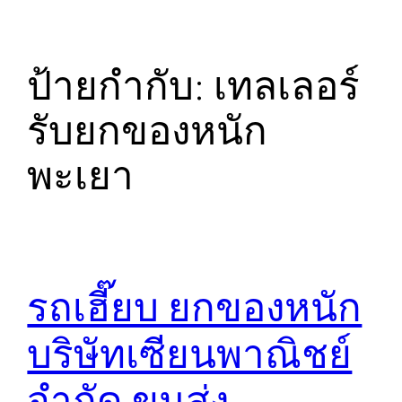
ป้ายกำกับ:
เทลเลอร์
รับยกของหนัก
พะเยา
รถเฮี๊ยบ ยกของหนัก
บริษัทเซียนพาณิชย์
จำกัด ขนส่ง