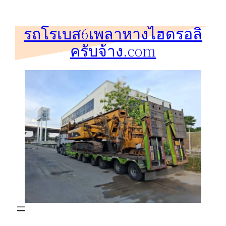
ข้าม
ไป
รถโรเบส6เพลาหางไฮดรอลิ
ยัง
ครับจ้าง.com
เนื้อหา