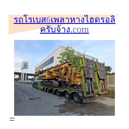
ข้าม
ไป
รถโรเบส6เพลาหางไฮดรอลิ
ยัง
ครับจ้าง.com
เนื้อหา