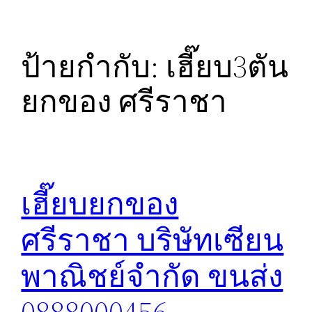
ป้ายกำกับ:
เฮี๊ยบ3ตัน
ยกของ ศรีราชา
เฮี๊ยบยกของ
ศรีราชา บริษัทเซียน
พาณิชย์จำกัด ขนส่ง