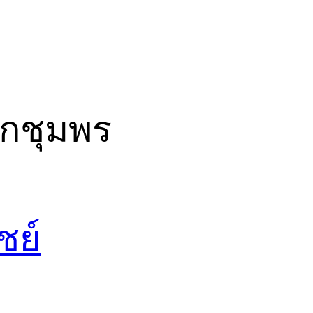
ักชุมพร
ชย์