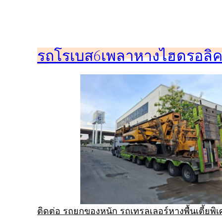
ข้าม
ไป
ยัง
รถโรเบส6เพลาหางไฮดรอลิคร
เนื้อหา
ติดต่อ รถยกของหนัก รถเทรลเลอร์หางพื้นเตี้ยพ