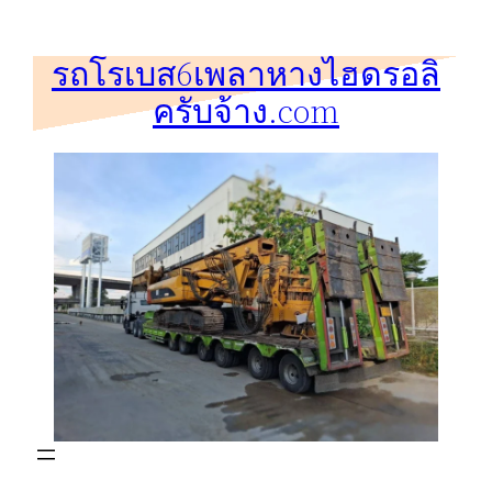
ข้าม
ไป
รถโรเบส6เพลาหางไฮดรอลิ
ยัง
ครับจ้าง.com
เนื้อหา