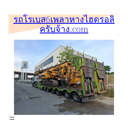
ข้าม
ไป
รถโรเบส6เพลาหางไฮดรอลิ
ยัง
ครับจ้าง.com
เนื้อหา