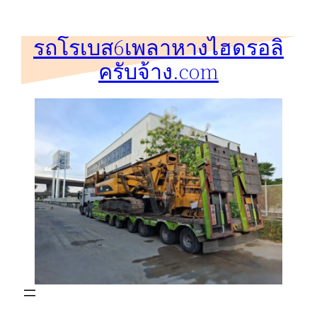
ข้าม
ไป
รถโรเบส6เพลาหางไฮดรอลิ
ยัง
ครับจ้าง.com
เนื้อหา