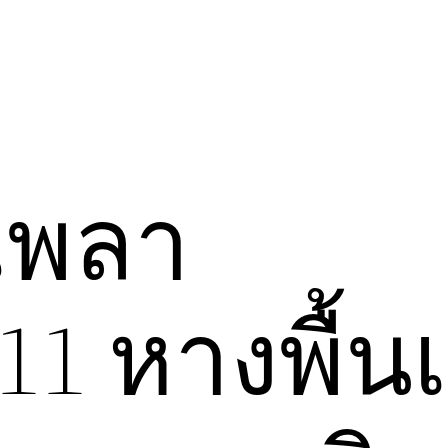
เพลา
1 หางพื้นเ