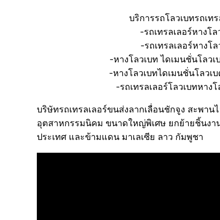
บริการรถโลวเบทรถเทรล
-รถเทรลเลอร์หางโลว
-รถเทรลเลอร์หางโลว
-หางโลวเบท ไดเมนชั่นโลวเบด 
-หางโลวเบทไดเมนชั่นโลวเบด ต
-รถเทรลเลอร์โลวเบทหางโลวเ
บริษัทรถเทรลเลอร์ขนส่งลากเลื่อนชักจูง
สะพานไฮด
อุตสาหกรรมนิคม ขนาดใหญ่พิเศษ ยกย้ายชิ้นงานให
ประเทศ และข้ามแดน มาเลเซีย ลาว กัมพูชา