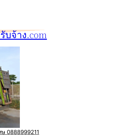
ับจ้าง.com
ิเศษ 0888999211