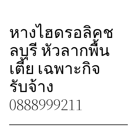
หางไฮดรอลิคช
ลบุรี หัวลากพื้น
เตี้ย เฉพาะกิจ
รับจ้าง
0888999211