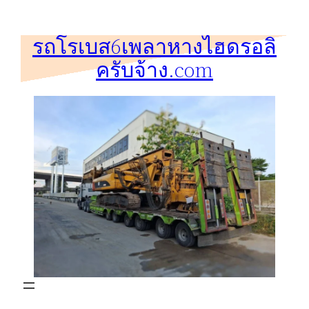
ข้าม
ไป
รถโรเบส6เพลาหางไฮดรอลิ
ยัง
ครับจ้าง.com
เนื้อหา