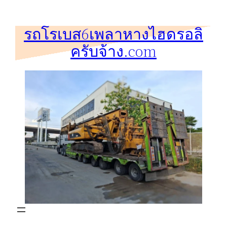
ข้าม
ไป
รถโรเบส6เพลาหางไฮดรอลิ
ยัง
ครับจ้าง.com
เนื้อหา