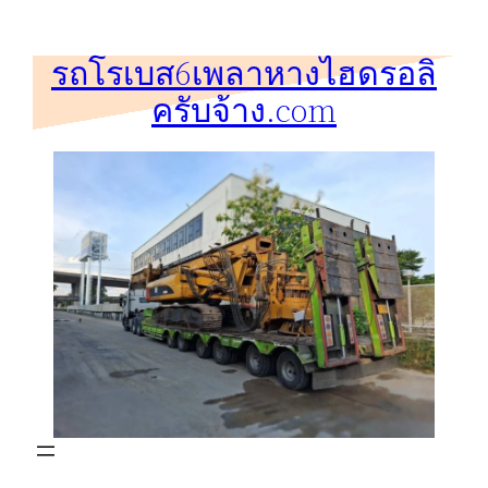
ข้าม
ไป
รถโรเบส6เพลาหางไฮดรอลิ
ยัง
ครับจ้าง.com
เนื้อหา