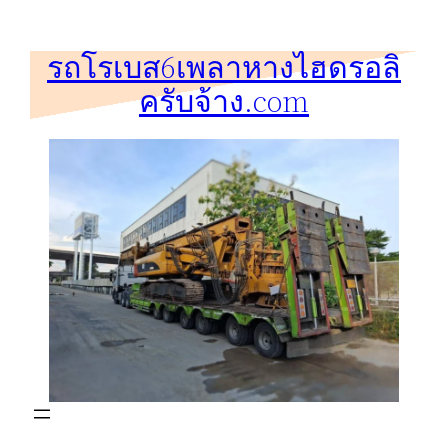
ข้าม
ไป
รถโรเบส6เพลาหางไฮดรอลิ
ยัง
ครับจ้าง.com
เนื้อหา