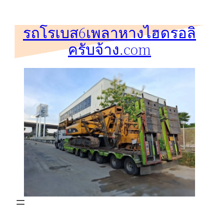
ข้าม
ไป
รถโรเบส6เพลาหางไฮดรอลิ
ยัง
ครับจ้าง.com
เนื้อหา