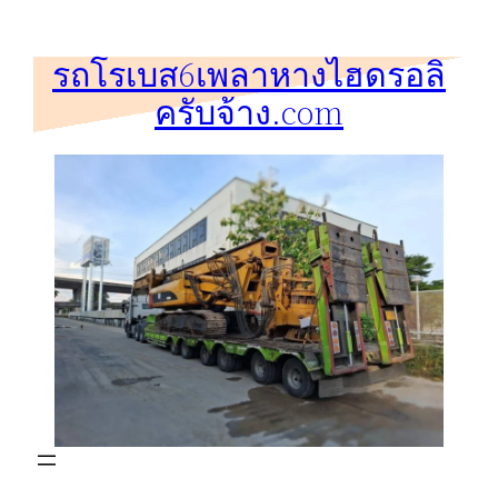
ข้าม
ไป
รถโรเบส6เพลาหางไฮดรอลิ
ยัง
ครับจ้าง.com
เนื้อหา