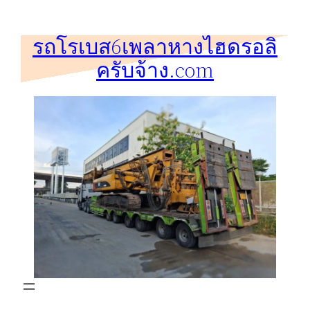
ข้าม
ไป
รถโรเบส6เพลาหางไฮดรอลิ
ยัง
ครับจ้าง.com
เนื้อหา