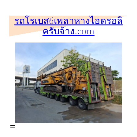
ข้าม
ไป
รถโรเบส6เพลาหางไฮดรอลิ
ยัง
ครับจ้าง.com
เนื้อหา