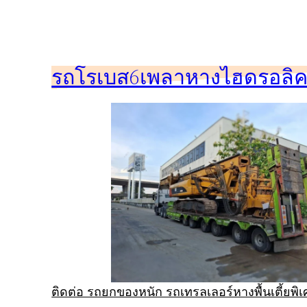
ข้าม
ไป
ยัง
รถโรเบส6เพลาหางไฮดรอลิคร
เนื้อหา
ติดต่อ รถยกของหนัก รถเทรลเลอร์หางพื้นเตี้ยพ