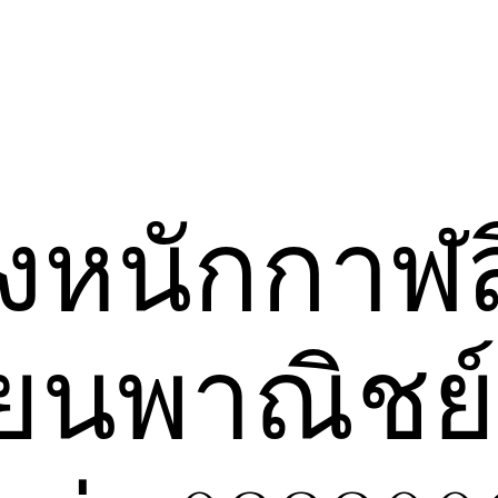
หนักกาฬสิ
ียนพาณิชย์