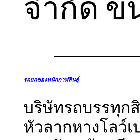
จำกัด ขน
รถยกของหนักกาฬสินธุ์
บริษัทรถบรรทุกส
หัวลากหางโลว์เ