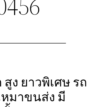
0456
 สูง ยาวพิเศษ รถ
หมาขนส่ง มี