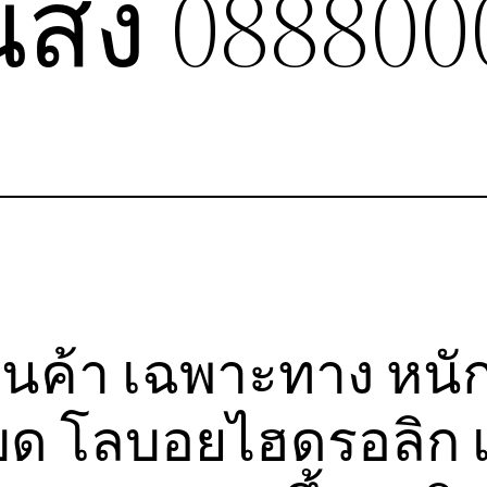
ส่ง 088800
ินค้า เฉพาะทาง หนัก
บด โลบอยไฮดรอลิก เ