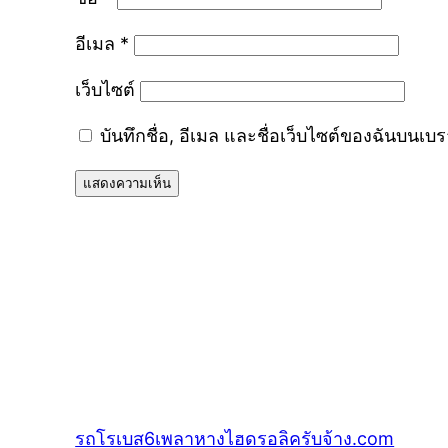
อีเมล
*
เว็บไซต์
บันทึกชื่อ, อีเมล และชื่อเว็บไซต์ของฉันบนเบ
รถโรเบส6เพลาหางไฮดรอลิครับจ้าง.com