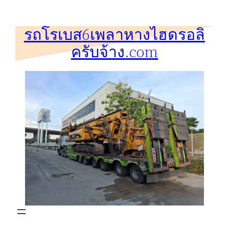
ข้าม
ไป
รถโรเบส6เพลาหางไฮดรอลิ
ยัง
ครับจ้าง.com
เนื้อหา