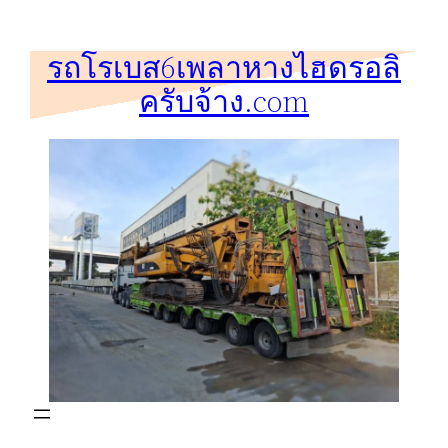
ข้าม
ไป
รถโรเบส6เพลาหางไฮดรอลิ
ยัง
ครับจ้าง.com
เนื้อหา