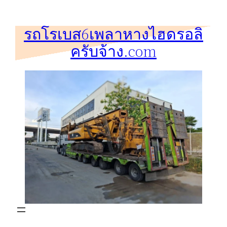
ข้าม
ไป
รถโรเบส6เพลาหางไฮดรอลิ
ยัง
ครับจ้าง.com
เนื้อหา