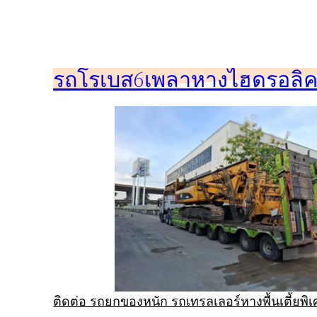
ข้าม
ไป
ยัง
รถโรเบส6เพลาหางไฮดรอลิคร
เนื้อหา
ติดต่อ รถยกของหนัก รถเทรลเลอร์หางพื้นเตี้ยพ