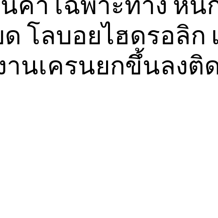
ินค้า เฉพาะทาง หนัก
บด โลบอยไฮดรอลิก เ
งานเครนยกขึ้นลงติด