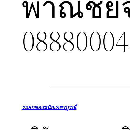
พาณิชย์
08880004
รถยกของหนักเพชรบูรณ์