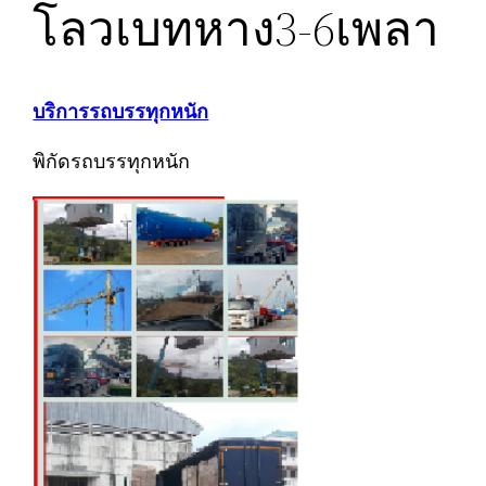
โลวเบทหาง3-6เพลา
บริการรถบรรทุกหนัก
พิกัดรถบรรทุกหนัก