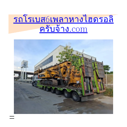
ข้าม
ไป
รถโรเบส6เพลาหางไฮดรอลิ
ยัง
ครับจ้าง.com
เนื้อหา