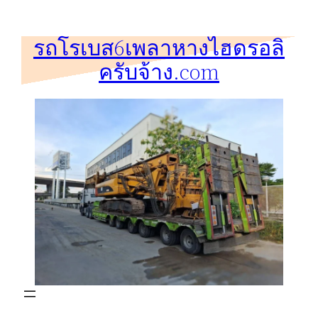
ข้าม
ไป
รถโรเบส6เพลาหางไฮดรอลิ
ยัง
ครับจ้าง.com
เนื้อหา