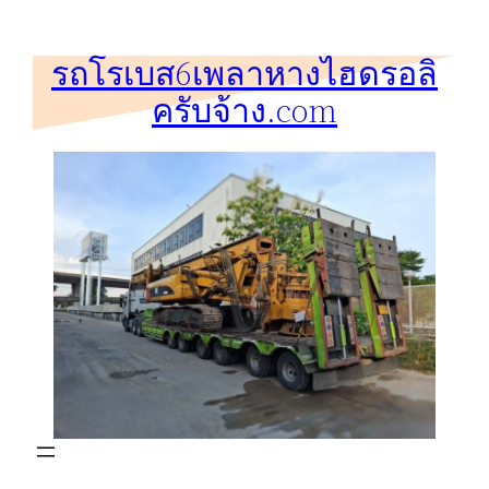
ข้าม
ไป
รถโรเบส6เพลาหางไฮดรอลิ
ยัง
ครับจ้าง.com
เนื้อหา