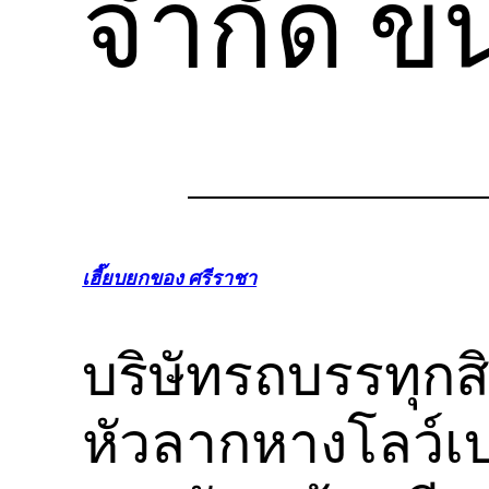
จำกัด ขน
เฮี๊ยบยกของ ศรีราชา
บริษัทรถบรรทุกส
หัวลากหางโลว์เ