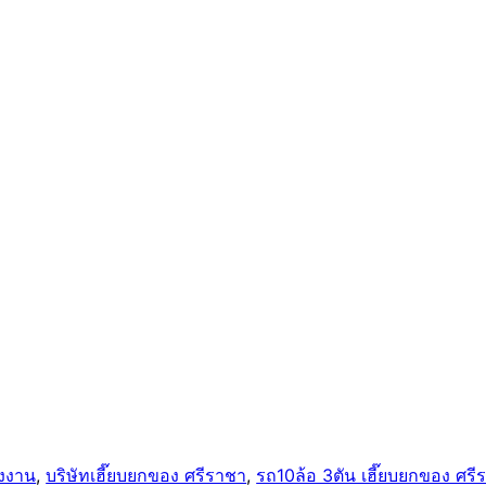
รงงาน
, 
บริษัทเฮี๊ยบยกของ ศรีราชา
, 
รถ10ล้อ 3ตัน เฮี๊ยบยกของ ศรี