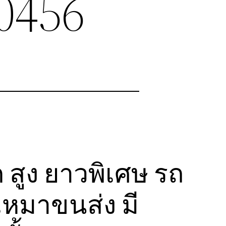
0456
 สูง ยาวพิเศษ รถ
หมาขนส่ง มี