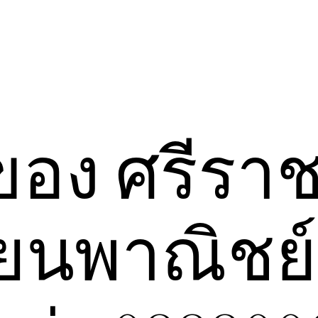
กของ ศรีรา
ียนพาณิชย์