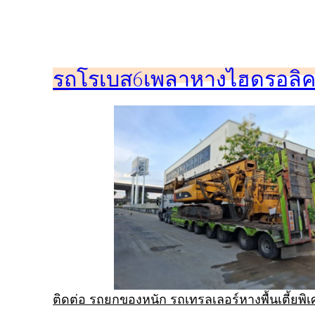
ข้าม
ไป
ยัง
รถโรเบส6เพลาหางไฮดรอลิคร
เนื้อหา
ติดต่อ รถยกของหนัก รถเทรลเลอร์หางพื้นเตี้ยพ