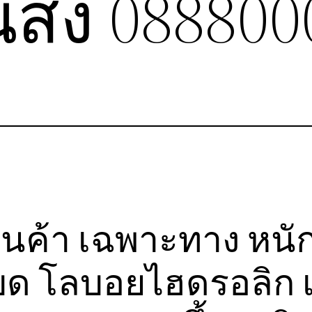
ส่ง 088800
ินค้า เฉพาะทาง หนัก
บด โลบอยไฮดรอลิก เ