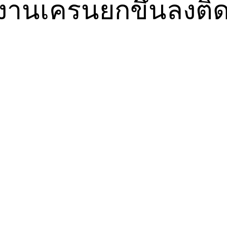
งานเครนยกขึ้นลงติด