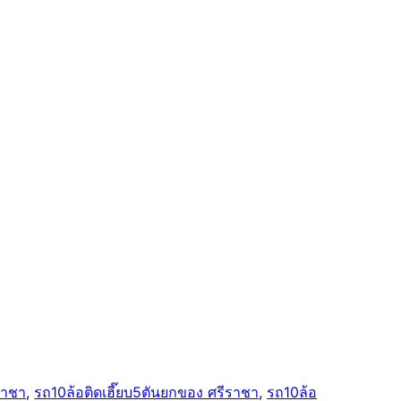
ราชา
, 
รถ10ล้อติดเฮี๊ยบ5ตันยกของ ศรีราชา
, 
รถ10ล้อ