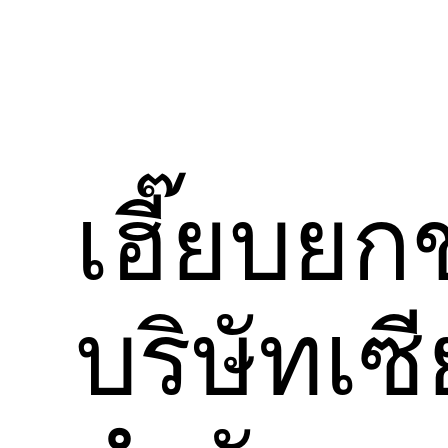
เฮี๊ยบย
บริษัทเซ