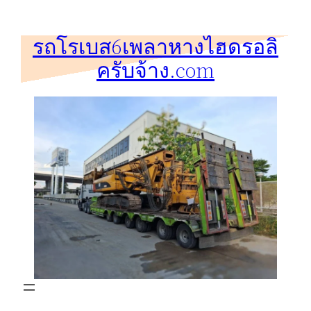
ข้าม
ไป
รถโรเบส6เพลาหางไฮดรอลิ
ยัง
ครับจ้าง.com
เนื้อหา