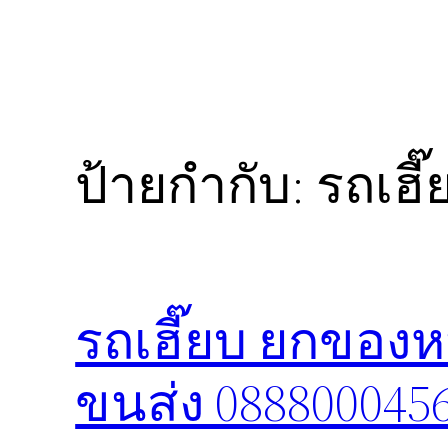
ป้ายกำกับ:
รถเฮี
รถเฮี๊ยบ ยกของห
ขนส่ง 088800045