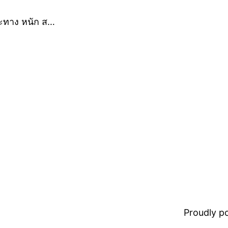
าะทาง หนัก ส…
Proudly 