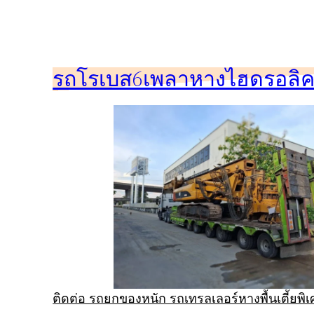
ข้าม
ไป
ยัง
รถโรเบส6เพลาหางไฮดรอลิคร
เนื้อหา
ติดต่อ รถยกของหนัก รถเทรลเลอร์หางพื้นเตี้ยพ