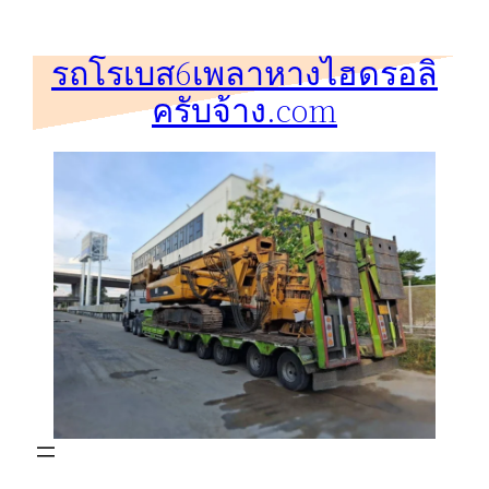
ข้าม
ไป
รถโรเบส6เพลาหางไฮดรอลิ
ยัง
ครับจ้าง.com
เนื้อหา