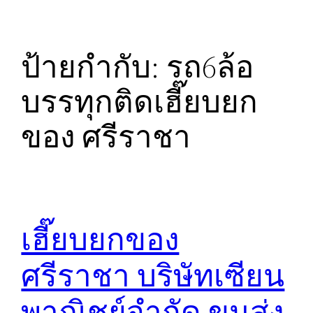
ป้ายกำกับ:
รถ6ล้อ
บรรทุกติดเฮี๊ยบยก
ของ ศรีราชา
เฮี๊ยบยกของ
ศรีราชา บริษัทเซียน
พาณิชย์จำกัด ขนส่ง