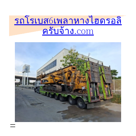
ข้าม
ไป
รถโรเบส6เพลาหางไฮดรอลิ
ยัง
ครับจ้าง.com
เนื้อหา