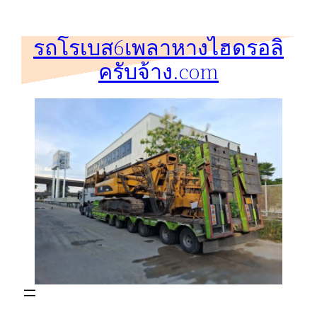
ข้าม
ไป
รถโรเบส6เพลาหางไฮดรอลิ
ยัง
ครับจ้าง.com
เนื้อหา