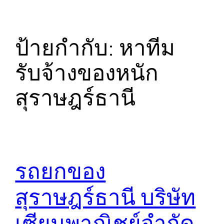
ป้ายกำกับ:
หาทีม
รับจ้างของหนัก
สุราษฎร์ธานี
รถยกของ
สุราษฎร์ธานี บริษัท
เซียนพาณิชย์จำกัด