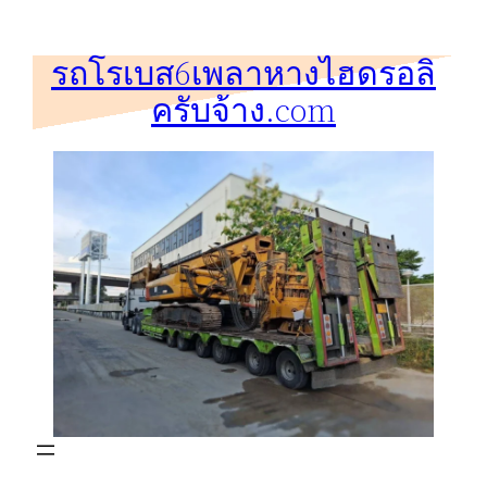
ข้าม
ไป
รถโรเบส6เพลาหางไฮดรอลิ
ยัง
ครับจ้าง.com
เนื้อหา