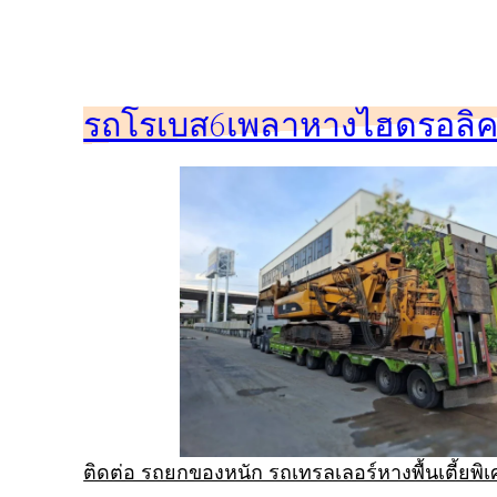
ข้าม
ไป
ยัง
รถโรเบส6เพลาหางไฮดรอลิคร
เนื้อหา
ติดต่อ รถยกของหนัก รถเทรลเลอร์หางพื้นเตี้ยพ